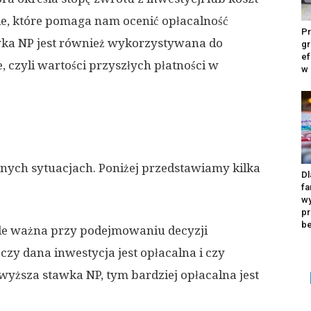
ie, które pomaga nam ocenić opłacalność
Pr
wka NP jest również wykorzystywana do
gr
ef
, czyli wartości przyszłych płatności w
w
nych sytuacjach. Poniżej przedstawiamy kilka
Dl
fa
wy
pr
b
kle ważna przy podejmowaniu decyzji
zy dana inwestycja jest opłacalna i czy
wyższa stawka NP, tym bardziej opłacalna jest
Ka