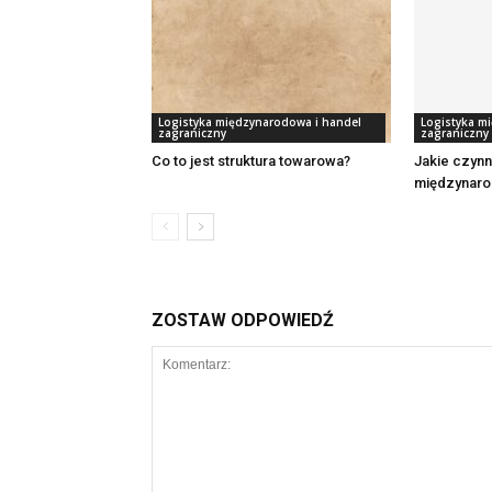
Logistyka międzynarodowa i handel
Logistyka m
zagraniczny
zagraniczny
Co to jest struktura towarowa?
Jakie czynn
międzynaro
ZOSTAW ODPOWIEDŹ