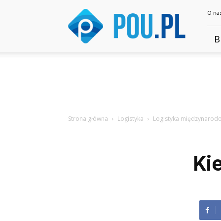
Pou.pl
O na
B
Strona główna
Logistyka
Logistyka międzynarodo
Ki