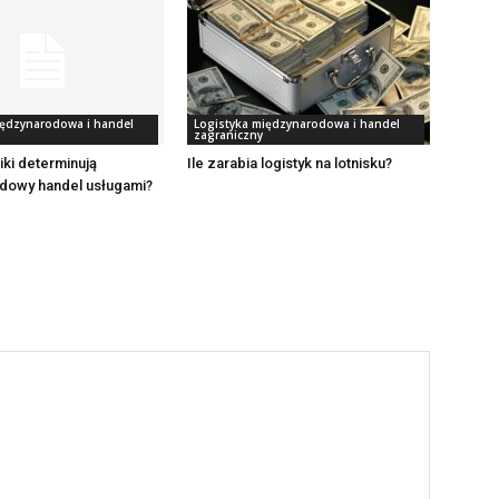
iędzynarodowa i handel
Logistyka międzynarodowa i handel
zagraniczny
iki determinują
Ile zarabia logistyk na lotnisku?
dowy handel usługami?