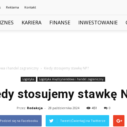
s
Reklama
Kontakt
IZNES
KARIERA
FINANSE
INWESTOWANIE
wa i handel zagraniczny
Kiedy stosujemy stawkę NP?
Logistyka
Logistyka międzynarodowa i handel zagraniczny
edy stosujemy stawkę 
Przez
Redakcja
-
28 października 2024
451
0
Podziel się na Facebooku
Tweet (Ćwierkaj) na Twitterze