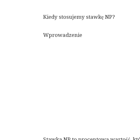
Kiedy stosujemy stawkę NP?
Wprowadzenie
Stawka NP to procentowa wartość, któr