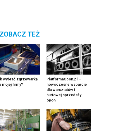
ZOBACZ TEŻ
k wybrać zgrzewarkę
PlatformaOpon.pl –
a mojej firmy?
nowoczesne wsparcie
dla warsztatów i
hurtowej sprzedaży
opon