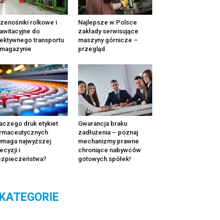
zenośniki rolkowe i
Najlepsze w Polsce
awitacyjne do
zakłady serwisujące
ektywnego transportu
maszyny górnicze –
 magazynie
przegląd
aczego druk etykiet
Gwarancja braku
rmaceutycznych
zadłużenia – poznaj
maga najwyższej
mechanizmy prawne
ecyzji i
chroniące nabywców
ezpieczeństwa?
gotowych spółek!
KATEGORIE
tegorie