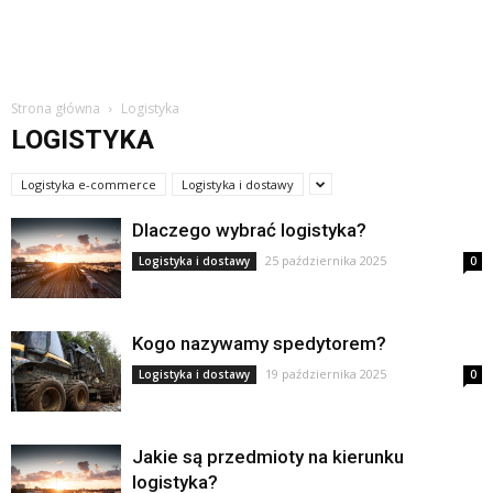
Strona główna
Logistyka
LOGISTYKA
Logistyka e-commerce
Logistyka i dostawy
Dlaczego wybrać logistyka?
25 października 2025
Logistyka i dostawy
0
Kogo nazywamy spedytorem?
19 października 2025
Logistyka i dostawy
0
Jakie są przedmioty na kierunku
logistyka?