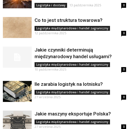
13 października 2025
Logistyka i dostawy
0
Co to jest struktura towarowa?
Logistyka międzynarodowa i handel zagraniczny
12 października 2025
0
Jakie czynniki determinują
międzynarodowy handel usługami?
Logistyka międzynarodowa i handel zagraniczny
10 października 2025
0
Ile zarabia logistyk na lotnisku?
Logistyka międzynarodowa i handel zagraniczny
27 września 2025
0
Jakie maszyny eksportuje Polska?
Logistyka międzynarodowa i handel zagraniczny
27 września 2025
0