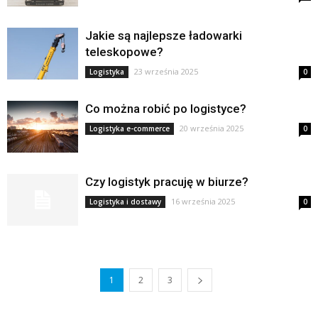
Jakie są najlepsze ładowarki
teleskopowe?
23 września 2025
Logistyka
0
Co można robić po logistyce?
20 września 2025
Logistyka e-commerce
0
Czy logistyk pracuję w biurze?
16 września 2025
Logistyka i dostawy
0
1
2
3