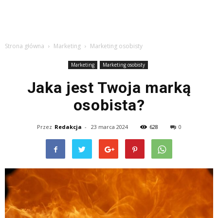
Strona główna
Marketing
Marketing osobisty
Marketing
Marketing osobisty
Jaka jest Twoja marką
osobista?
Przez
Redakcja
-
23 marca 2024
628
0