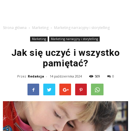
Strona główna
Marketing
Marketing narracyjny i storytelling
Marketing
Marketing narracyjny i storytelling
Jak się uczyć i wszystko
pamiętać?
Przez
Redakcja
-
14 października 2024
509
0