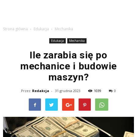
Strona główna
Edukacja
Mechanika
Edukacja
Mechanika
Ile zarabia się po
mechanice i budowie
maszyn?
Przez
Redakcja
-
31 grudnia 2023
1039
0