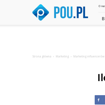
Pou.pl
O na
B
Strona główna
Marketing
Marketing influencerów
I