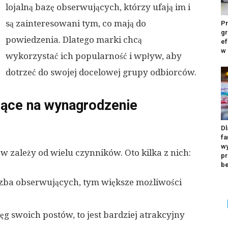
lojalną bazę obserwujących, którzy ufają im i
są zainteresowani tym, co mają do
Pr
gr
powiedzenia. Dlatego marki chcą
ef
w
wykorzystać ich popularność i wpływ, aby
dotrzeć do swojej docelowej grupy odbiorców.
jące na wynagrodzenie
Dl
fa
wy
zależy od wielu czynników. Oto kilka z nich:
pr
b
czba obserwujących, tym większe możliwości
ięg swoich postów, to jest bardziej atrakcyjny
Ka