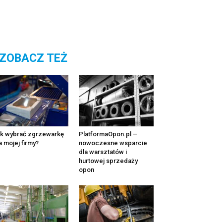
ZOBACZ TEŻ
k wybrać zgrzewarkę
PlatformaOpon.pl –
a mojej firmy?
nowoczesne wsparcie
dla warsztatów i
hurtowej sprzedaży
opon