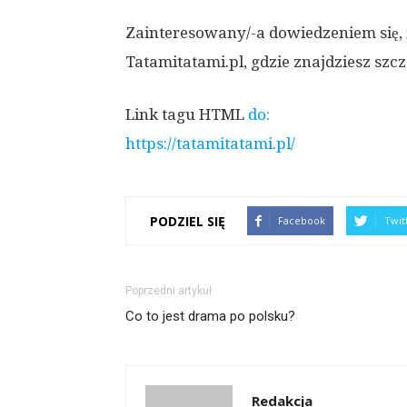
Zainteresowany/-a dowiedzeniem się, i
Tatamitatami.pl, gdzie znajdziesz szc
Link tagu HTML
do:
https://tatamitatami.pl/
PODZIEL SIĘ
Facebook
Twit
Poprzedni artykuł
Co to jest drama po polsku?
Redakcja