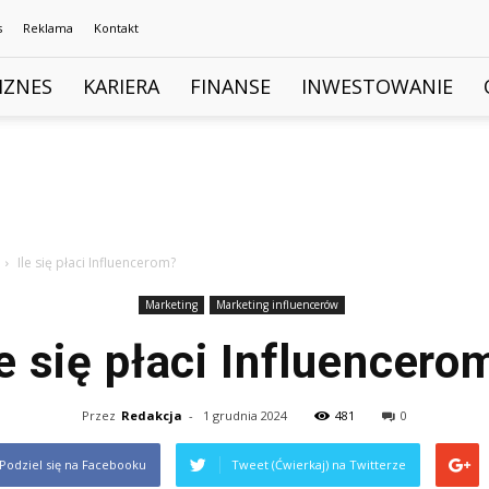
s
Reklama
Kontakt
IZNES
KARIERA
FINANSE
INWESTOWANIE
Ile się płaci Influencerom?
Marketing
Marketing influencerów
le się płaci Influencero
Przez
Redakcja
-
1 grudnia 2024
481
0
Podziel się na Facebooku
Tweet (Ćwierkaj) na Twitterze