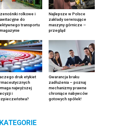
zenośniki rolkowe i
Najlepsze w Polsce
awitacyjne do
zakłady serwisujące
ektywnego transportu
maszyny górnicze –
 magazynie
przegląd
aczego druk etykiet
Gwarancja braku
rmaceutycznych
zadłużenia – poznaj
maga najwyższej
mechanizmy prawne
ecyzji i
chroniące nabywców
ezpieczeństwa?
gotowych spółek!
KATEGORIE
tegorie