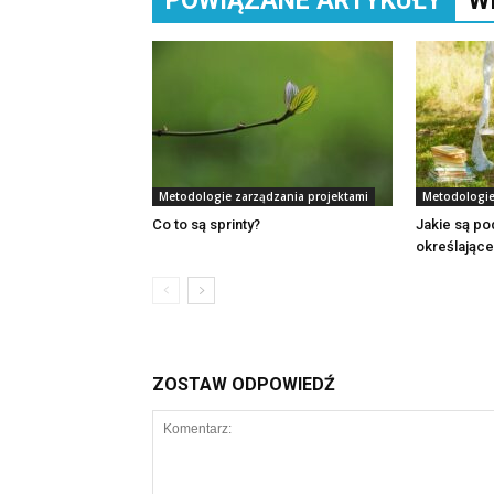
POWIĄZANE ARTYKUŁY
W
Metodologie zarządzania projektami
Metodologie
Co to są sprinty?
Jakie są p
określające
ZOSTAW ODPOWIEDŹ