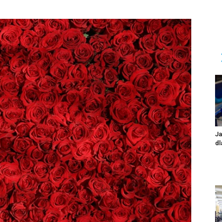
Ja
dl