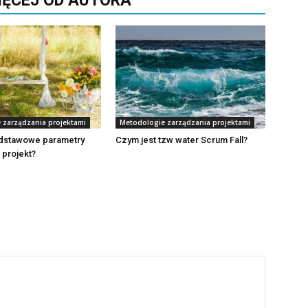
IĘCEJ OD AUTORA
 zarządzania projektami
Metodologie zarządzania projektami
odstawowe parametry
Czym jest tzw water Scrum Fall?
 projekt?