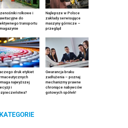
zenośniki rolkowe i
Najlepsze w Polsce
awitacyjne do
zakłady serwisujące
ektywnego transportu
maszyny górnicze –
 magazynie
przegląd
aczego druk etykiet
Gwarancja braku
rmaceutycznych
zadłużenia – poznaj
maga najwyższej
mechanizmy prawne
ecyzji i
chroniące nabywców
ezpieczeństwa?
gotowych spółek!
KATEGORIE
tegorie