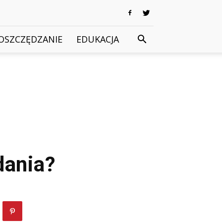
OSZCZĘDZANIE
EDUKACJA
dania?