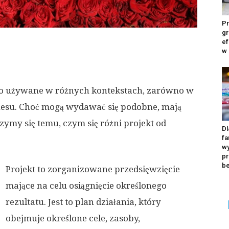
Pr
gr
ef
w
ęsto używane w różnych kontekstach, zarówno w
znesu. Choć mogą wydawać się podobne, mają
zymy się temu, czym się różni projekt od
Dl
fa
wy
pr
b
Projekt to zorganizowane przedsięwzięcie
mające na celu osiągnięcie określonego
rezultatu. Jest to plan działania, który
obejmuje określone cele, zasoby,
Ka