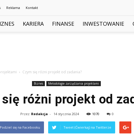
s
Reklama
Kontakt
IZNES
KARIERA
FINANSE
INWESTOWANIE
projektami
Czym się różni projekt od zadania?
Biznes
Metodologie zarządzania projektami
się różni projekt od za
Przez
Redakcja
-
14 stycznia 2024
1070
0
Podziel się na Facebooku
Tweet (Ćwierkaj) na Twitterze