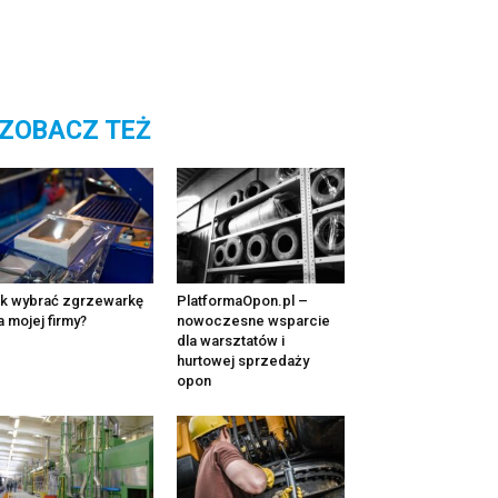
ZOBACZ TEŻ
k wybrać zgrzewarkę
PlatformaOpon.pl –
a mojej firmy?
nowoczesne wsparcie
dla warsztatów i
hurtowej sprzedaży
opon