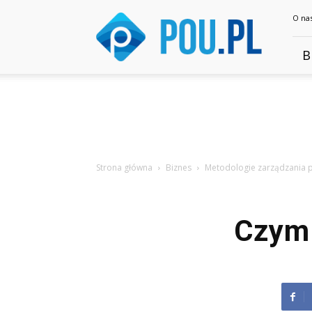
Pou.pl
O na
B
Strona główna
Biznes
Metodologie zarządzania 
Czym 