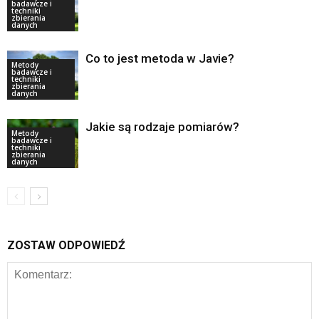
badawcze i
techniki
zbierania
danych
Co to jest metoda w Javie?
Metody
badawcze i
techniki
zbierania
danych
Jakie są rodzaje pomiarów?
Metody
badawcze i
techniki
zbierania
danych
ZOSTAW ODPOWIEDŹ