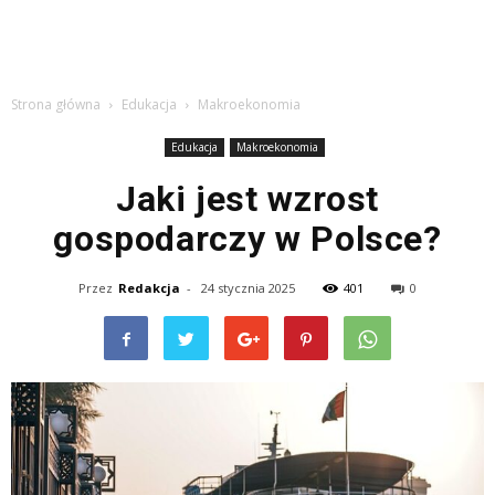
Strona główna
Edukacja
Makroekonomia
Edukacja
Makroekonomia
Jaki jest wzrost
gospodarczy w Polsce?
Przez
Redakcja
-
24 stycznia 2025
401
0