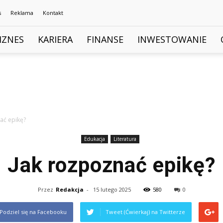
s
Reklama
Kontakt
IZNES
KARIERA
FINANSE
INWESTOWANIE
ać epikę?
Edukacja
Literatura
Jak rozpoznać epikę?
Przez
Redakcja
-
15 lutego 2025
580
0
Podziel się na Facebooku
Tweet (Ćwierkaj) na Twitterze