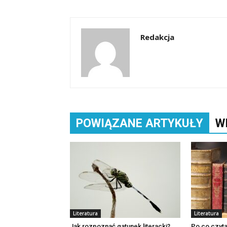
Redakcja
POWIĄZANE ARTYKUŁY
W
Literatura
Literatura
Jak rozpoznać gatunek literacki?
Po co czyta