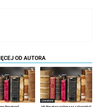
IĘCEJ OD AUTORA
Literatura
my literaturę?
Jak literatura wpływa na człowieka?