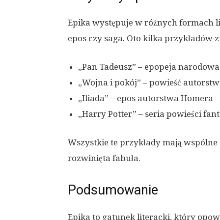
Epika występuje w różnych formach li
epos czy saga. Oto kilka przykładów z
„Pan Tadeusz” – epopeja narodow
„Wojna i pokój” – powieść autorstw
„Iliada” – epos autorstwa Homera
„Harry Potter” – seria powieści fan
Wszystkie te przykłady mają wspólne c
rozwinięta fabuła.
Podsumowanie
Epika to gatunek literacki, który opow