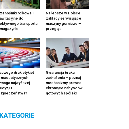
zenośniki rolkowe i
Najlepsze w Polsce
awitacyjne do
zakłady serwisujące
ektywnego transportu
maszyny górnicze –
 magazynie
przegląd
aczego druk etykiet
Gwarancja braku
rmaceutycznych
zadłużenia – poznaj
maga najwyższej
mechanizmy prawne
ecyzji i
chroniące nabywców
ezpieczeństwa?
gotowych spółek!
KATEGORIE
tegorie