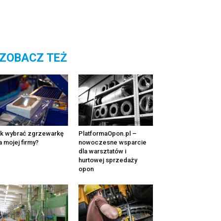
ZOBACZ TEŻ
k wybrać zgrzewarkę
PlatformaOpon.pl –
a mojej firmy?
nowoczesne wsparcie
dla warsztatów i
hurtowej sprzedaży
opon