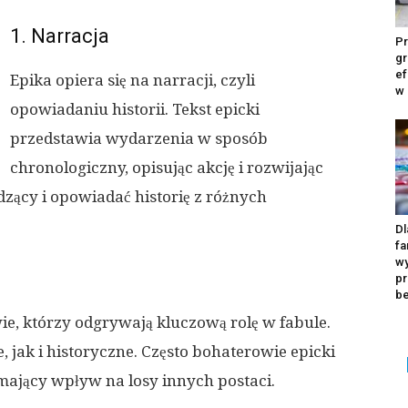
1. Narracja
Pr
gr
ef
Epika opiera się na narracji, czyli
w
opowiadaniu historii. Tekst epicki
przedstawia wydarzenia w sposób
chronologiczny, opisując akcję i rozwijając
zący i opowiadać historię z różnych
Dl
fa
wy
pr
b
ie, którzy odgrywają kluczową rolę w fabule.
, jak i historyczne. Często bohaterowie epicki
i mający wpływ na losy innych postaci.
Ka