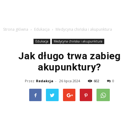
Strona główna
Edukacja
Medycyna chińska i akupunktura
Edukacja
Medycyna chińska i akupunktura
Jak długo trwa zabieg
akupunktury?
Przez
Redakcja
-
26 lipca 2024
602
0