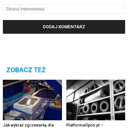
ZOBACZ TEŻ
Jak wybrać zgrzewarkę dla
PlatformaOpon.pl –