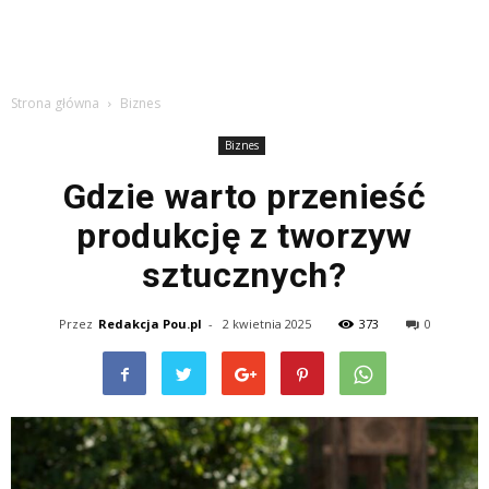
Strona główna
Biznes
Biznes
Gdzie warto przenieść
produkcję z tworzyw
sztucznych?
Przez
Redakcja Pou.pl
-
2 kwietnia 2025
373
0