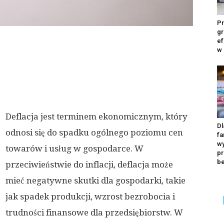
Pr
gr
ef
w
Deflacja jest terminem ekonomicznym, który
Dl
odnosi się do spadku ogólnego poziomu cen
fa
wy
towarów i usług w gospodarce. W
pr
b
przeciwieństwie do inflacji, deflacja może
mieć negatywne skutki dla gospodarki, takie
jak spadek produkcji, wzrost bezrobocia i
trudności finansowe dla przedsiębiorstw. W
Ka