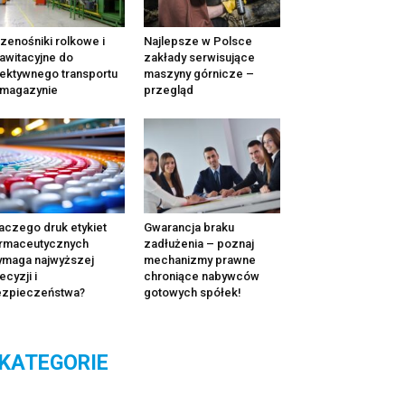
zenośniki rolkowe i
Najlepsze w Polsce
awitacyjne do
zakłady serwisujące
ektywnego transportu
maszyny górnicze –
 magazynie
przegląd
aczego druk etykiet
Gwarancja braku
rmaceutycznych
zadłużenia – poznaj
maga najwyższej
mechanizmy prawne
ecyzji i
chroniące nabywców
ezpieczeństwa?
gotowych spółek!
KATEGORIE
tegorie