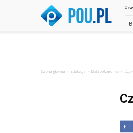
Pou.pl
O na
B
Strona główna
Edukacja
Makroekonomia
Czy w
Cz