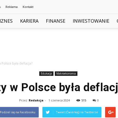
s
Reklama
Kontakt
IZNES
KARIERA
FINANSE
INWESTOWANIE
 Polsce była deflacja?
Edukacja
Makroekonomia
y w Polsce była deflac
Przez
Redakcja
-
1 czerwca 2024
515
0
Podziel się na Facebooku
Tweet (Ćwierkaj) na Twitterze