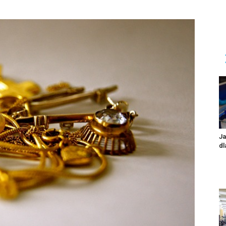
Ja
dl