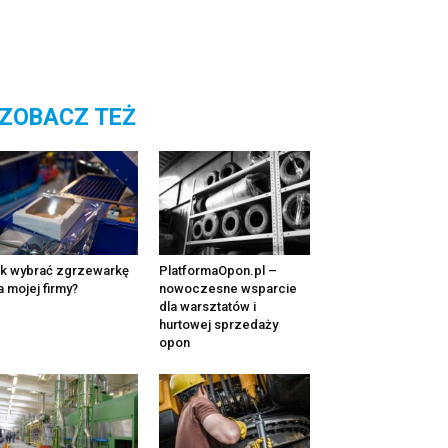
ZOBACZ TEŻ
k wybrać zgrzewarkę
PlatformaOpon.pl –
a mojej firmy?
nowoczesne wsparcie
dla warsztatów i
hurtowej sprzedaży
opon