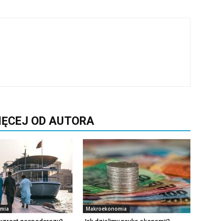
IĘCEJ OD AUTORA
mia
Makroekonomia