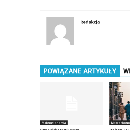
Redakcja
POWIĄZANE ARTYKUŁY
W
Makroekonomia
Makroekono