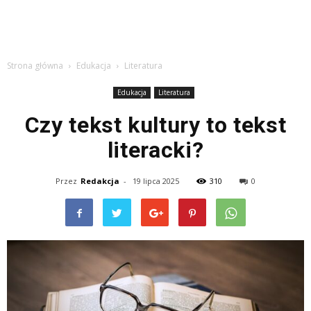
Strona główna
Edukacja
Literatura
Edukacja
Literatura
Czy tekst kultury to tekst
literacki?
Przez
Redakcja
-
19 lipca 2025
310
0