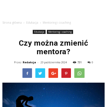
Strona główna
Edukacja
Mentoring i coaching
Edukacja
Mentoring i coaching
Czy można zmienić
mentora?
Przez
Redakcja
-
23 października 2024
731
0