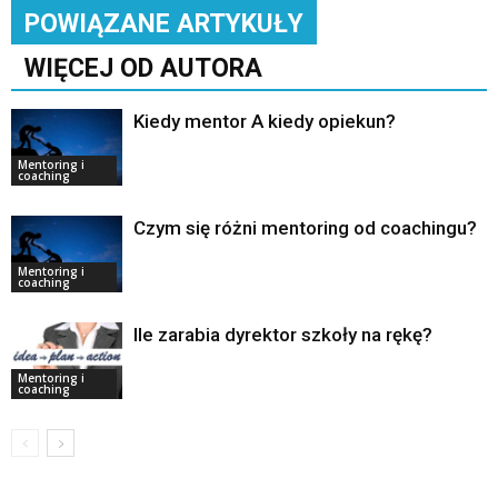
POWIĄZANE ARTYKUŁY
WIĘCEJ OD AUTORA
Kiedy mentor A kiedy opiekun?
Mentoring i
coaching
Czym się różni mentoring od coachingu?
Mentoring i
coaching
Ile zarabia dyrektor szkoły na rękę?
Mentoring i
coaching