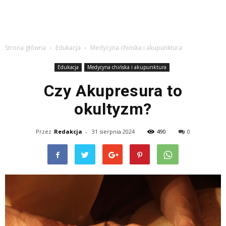
Strona główna
Edukacja
Medycyna chińska i akupunktura
Edukacja
Medycyna chińska i akupunktura
Czy Akupresura to
okultyzm?
Przez
Redakcja
-
31 sierpnia 2024
490
0