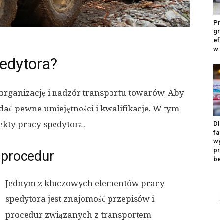
Pr
gr
ef
w
edytora?
organizację i nadzór transportu towarów. Aby
ać pewne umiejętności i kwalifikacje. W tym
kty pracy spedytora.
Dl
fa
wy
pr
 procedur
b
Jednym z kluczowych elementów pracy
spedytora jest znajomość przepisów i
procedur związanych z transportem
Ka