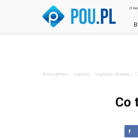
Pou.pl
O na
B
Strona główna
Logistyka
Logistyka i dostawy
C
Co 