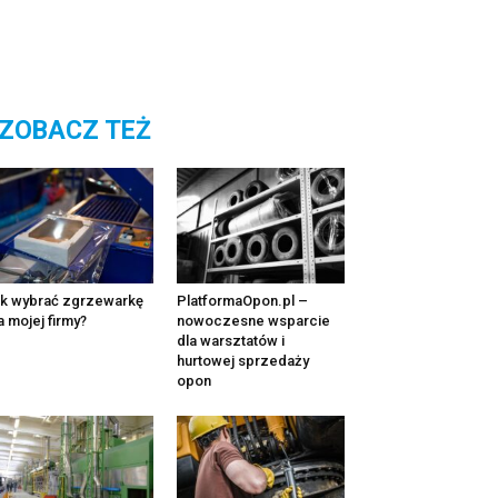
ZOBACZ TEŻ
k wybrać zgrzewarkę
PlatformaOpon.pl –
a mojej firmy?
nowoczesne wsparcie
dla warsztatów i
hurtowej sprzedaży
opon