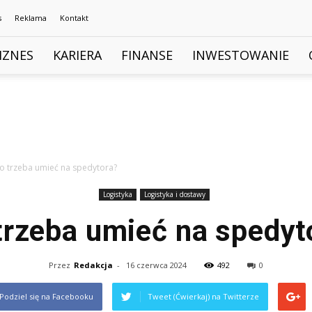
s
Reklama
Kontakt
IZNES
KARIERA
FINANSE
INWESTOWANIE
o trzeba umieć na spedytora?
Logistyka
Logistyka i dostawy
trzeba umieć na spedyt
Przez
Redakcja
-
16 czerwca 2024
492
0
Podziel się na Facebooku
Tweet (Ćwierkaj) na Twitterze