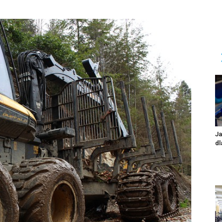
Ja
dl