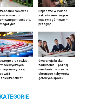
zenośniki rolkowe i
Najlepsze w Polsce
awitacyjne do
zakłady serwisujące
ektywnego transportu
maszyny górnicze –
 magazynie
przegląd
aczego druk etykiet
Gwarancja braku
rmaceutycznych
zadłużenia – poznaj
maga najwyższej
mechanizmy prawne
ecyzji i
chroniące nabywców
ezpieczeństwa?
gotowych spółek!
KATEGORIE
tegorie