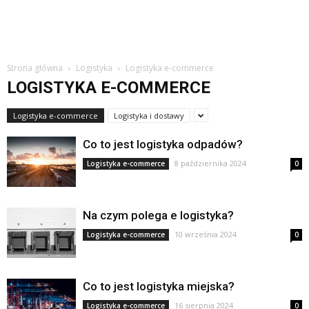
Strona główna
Logistyka
Logistyka e-commerce
LOGISTYKA E-COMMERCE
Logistyka e-commerce
Logistyka i dostawy
Co to jest logistyka odpadów?
8 października 2024
Logistyka e-commerce
0
Na czym polega e logistyka?
10 września 2024
Logistyka e-commerce
0
Co to jest logistyka miejska?
16 sierpnia 2024
Logistyka e-commerce
0