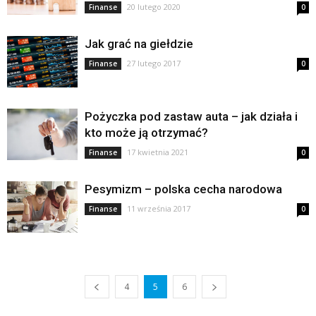
20 lutego 2020
Finanse
0
Jak grać na giełdzie
27 lutego 2017
Finanse
0
Pożyczka pod zastaw auta – jak działa i
kto może ją otrzymać?
17 kwietnia 2021
Finanse
0
Pesymizm – polska cecha narodowa
11 września 2017
Finanse
0
4
5
6