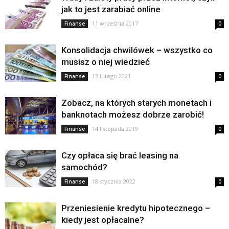
jak to jest zarabiać online
11 września 2017
Finanse
0
Konsolidacja chwilówek – wszystko co
musisz o niej wiedzieć
13 lutego 2021
Finanse
0
Zobacz, na których starych monetach i
banknotach możesz dobrze zarobić!
14 listopada 2019
Finanse
0
Czy opłaca się brać leasing na
samochód?
18 stycznia 2022
Finanse
0
Przeniesienie kredytu hipotecznego –
kiedy jest opłacalne?