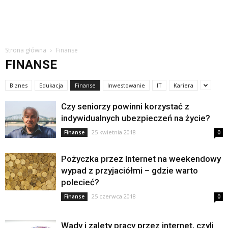
Strona główna
Finanse
FINANSE
Biznes
Edukacja
Finanse
Inwestowanie
IT
Kariera
Czy seniorzy powinni korzystać z
indywidualnych ubezpieczeń na życie?
25 kwietnia 2018
Finanse
0
Pożyczka przez Internet na weekendowy
wypad z przyjaciółmi – gdzie warto
polecieć?
25 czerwca 2018
Finanse
0
Wady i zalety pracy przez internet, czyli