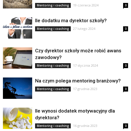
19 czerwca 2024
Mentoring i coaching
0
Ile dodatku ma dyrektor szkoły?
27 lutego 2024
Mentoring i coaching
0
Czy dyrektor szkoły może robić awans
zawodowy?
17 stycznia 2024
Mentoring i coaching
0
Na czym polega mentoring branżowy?
17 grudnia 2023
Mentoring i coaching
0
Ile wynosi dodatek motywacyjny dla
dyrektora?
16 grudnia 2023
Mentoring i coaching
0