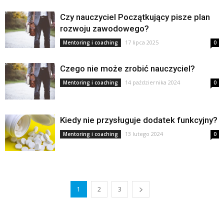
Czy nauczyciel Początkujący pisze plan
rozwoju zawodowego?
17 lipca 2025
Mentoring i coaching
0
Czego nie może zrobić nauczyciel?
14 października 2024
Mentoring i coaching
0
Kiedy nie przysługuje dodatek funkcyjny?
13 lutego 2024
Mentoring i coaching
0
1
2
3