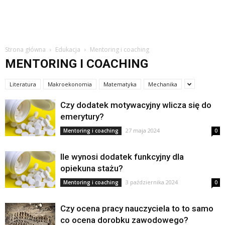
Strona główna
Edukacja
Mentoring i coaching
MENTORING I COACHING
Literatura
Makroekonomia
Matematyka
Mechanika
Czy dodatek motywacyjny wlicza się do
emerytury?
27 maja 2024
Mentoring i coaching
0
Ile wynosi dodatek funkcyjny dla
opiekuna stażu?
3 października 2024
Mentoring i coaching
0
Czy ocena pracy nauczyciela to to samo
co ocena dorobku zawodowego?