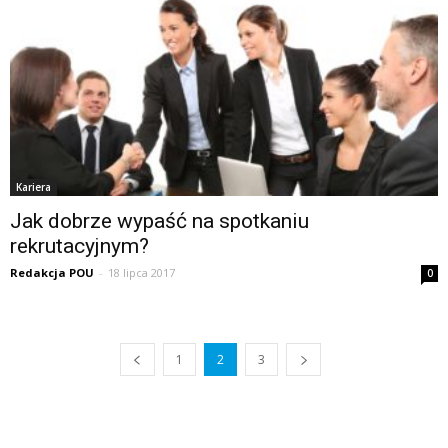
Kariera
Jak dobrze wypaść na spotkaniu
rekrutacyjnym?
Redakcja POU
-
18 lipca 2017
0
1
2
3