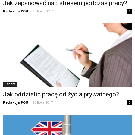
Jak zapanować nad stresem podczas pracy?
Redakcja POU
-
26 lipca 2017
0
Kariera
Jak oddzielić pracę od życia prywatnego?
Redakcja POU
-
25 lipca 2017
0