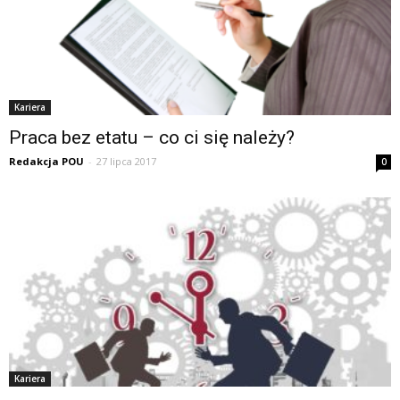
Kariera
Praca bez etatu – co ci się należy?
Redakcja POU
-
27 lipca 2017
0
Kariera